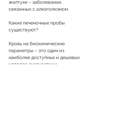
желтухе – заболевании, 
связанных с алкоголизмом.
Какие печеночные пробы 
существуют?
Кровь на биохимические 
параметры – это один из 
наиболее доступных и дешевых 
методов диагностики 
заболеваний печени. В ходе 
анализа выявляются следующие 
показатели:
- АСТ 
(аспартатаминотрансфераза) и 
АЛТ (аланинаминотрансфераза) 
– эти ферменты содержатся в 
клетках печени и высыпаются в 