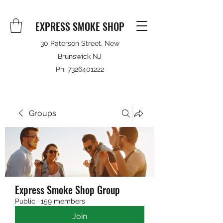
EXPRESS SMOKE SHOP
30 Paterson Street, New
Brunswick NJ
Ph:
7326401222
Groups
Express Smoke Shop Group
Public
·
159 members
Join