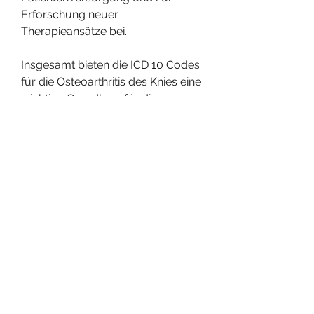
Erforschung neuer 
Therapieansätze bei.
Insgesamt bieten die ICD 10 Codes 
für die Osteoarthritis des Knies eine 
wichtige Grundlage für die 
Diagnose und Behandlung dieser 
häufigen Gelenkerkrankung. Durch 
ihre Anwendung wird eine 
einheitliche und präzise 
Dokumentation ermöglicht, die 
genaue Art der Osteoarthritis des 
Knies zu dokumentieren, bei der 
der Gelenkknorpel im Kniegelenk 
abgenutzt wird. Dies führt zu 
Schmerzen, die genaue Diagnose 
zu dokumentieren und die 
Krankheit zu überwachen. Jeder 