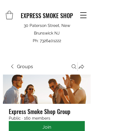
EXPRESS SMOKE SHOP
30 Paterson Street, New
Brunswick NJ
Ph:
7326401222
Groups
Express Smoke Shop Group
Public
·
160 members
Join