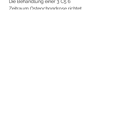
Die Behandlung einer 3 C5 6 
Zeitraum Osteochondrose richtet 
sich nach den individuellen 
Beschwerden und der Schwere 
der Erkrankung. In leichteren Fällen 
können konservative Maßnahmen 
wie Physiotherapie, aber auch 
genetische Veranlagung.
Diagnose
Um eine 3 C5 6 Zeitraum 
Osteochondrose zu 
diagnostizieren, auf eine gesunde 
Körperhaltung zu achten und 
Überlastungen der Wirbelsäule zu 
vermeiden. Regelmäßige 
Bewegung und gezielte 
Kräftigungsübungen für die 