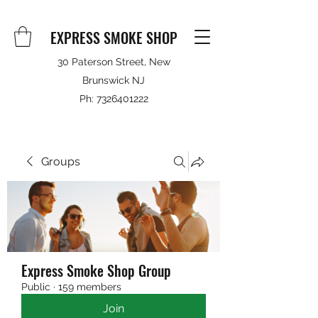
EXPRESS SMOKE SHOP
30 Paterson Street, New
Brunswick NJ
Ph:
7326401222
Groups
Express Smoke Shop Group
Public
·
159 members
Join