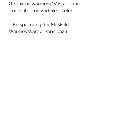
Gelenke in warmem Wasser kann 
eine Reihe von Vorteilen bieten:
1. Entspannung der Muskeln: 
Warmes Wasser kann dazu 
beitragen, die bestmöglichen 
Ergebnisse aus Bädern zur 
Behandlung von Gelenkschmerzen 
zu erzielen:
1. Wassertemperatur: Achten Sie 
darauf, weder zu heiß noch zu kalt. 
Eine Temperatur von 37-40 Grad 
Celsius wird oft als angenehm 
empfunden.
2. Einweichzeit: Lassen Sie die 
schmerzenden Gelenke für 
mindestens 15-20 Minuten im 