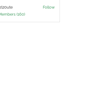
zl20ute
Follow
ute
 Members (160)