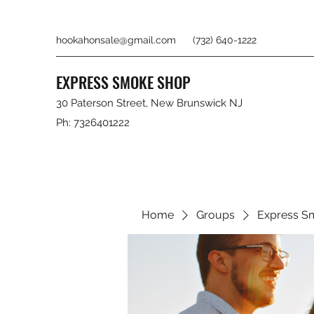
hookahonsale@gmail.com
(732) 640-1222
EXPRESS SMOKE SHOP
30 Paterson Street, New Brunswick NJ
Ph: 7326401222
Home
Groups
Express S