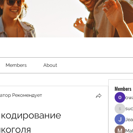
Members
About
Members
атор Рекомендует
owa
suc
 кодирование 
sucirvat
Jea
лкоголя
Mat