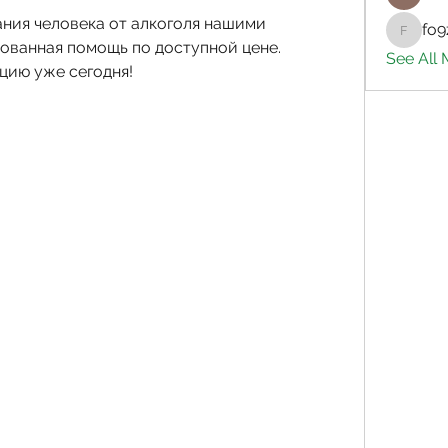
ния человека от алкоголя нашими 
fo9
fo9zl20
ванная помощь по доступной цене. 
See All
цию уже сегодня!