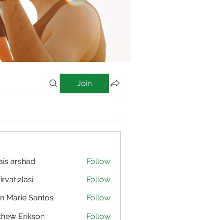
Join
is arshad
Follow
irvatizlasi
Follow
izlasi
n Marie Santos
Follow
hew Erikson
Follow