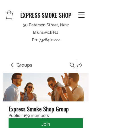
EXPRESS SMOKE SHOP
30 Paterson Street, New
Brunswick NJ
Ph:
7326401222
Groups
Express Smoke Shop Group
Public
·
159 members
Join