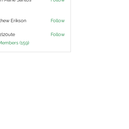
hew Erikson
Follow
zl20ute
Follow
ute
 Members (159)