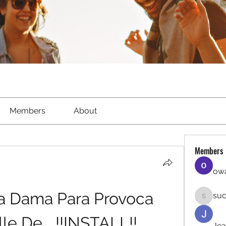
Members
About
Members
owa
a Dama Para Provoca 
suc
sucirvat
 De... !!INSTALL!!
Jea