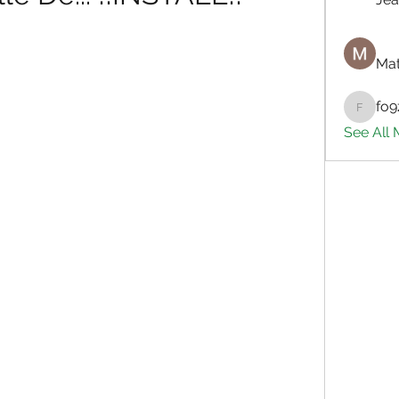
Mat
fo9
fo9zl20
See All