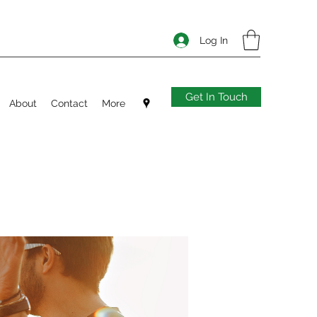
Log In
Get In Touch
About
Contact
More