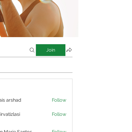
Join
is arshad
Follow
irvatizlasi
Follow
izlasi
n Marie Santos
Follow