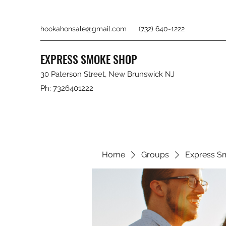
hookahonsale@gmail.com
(732) 640-1222
EXPRESS SMOKE SHOP
30 Paterson Street, New Brunswick NJ
Ph: 7326401222
Home
Groups
Express S