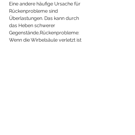
Eine andere häufige Ursache für 
Rückenprobleme sind 
Überlastungen. Das kann durch 
das Heben schwerer 
Gegenstände,Rückenprobleme: 
Wenn die Wirbelsäule verletzt ist
Ursachen von Rückenproblemen 
und Wirbelsäulenverletzungen
Die Wirbelsäule ist eines der 
wichtigsten Teile unseres Körpers 
und erfüllt mehrere wichtige 
Funktionen. Sie gibt dem Körper 
Stabilität, das Tragen einer 