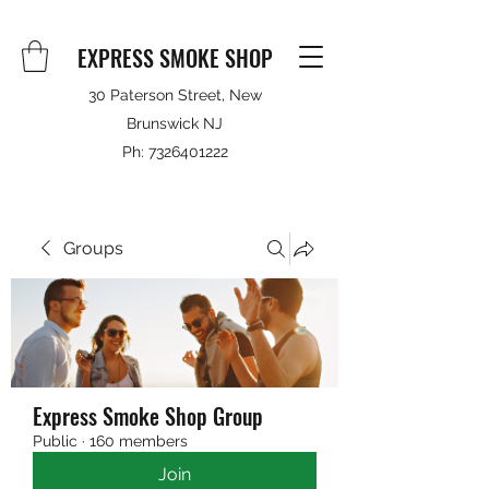
EXPRESS SMOKE SHOP
30 Paterson Street, New
Brunswick NJ
Ph:
7326401222
Groups
Express Smoke Shop Group
Public
·
160 members
Join