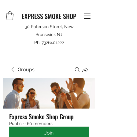
EXPRESS SMOKE SHOP
30 Paterson Street, New
Brunswick NJ
Ph:
7326401222
Groups
Express Smoke Shop Group
Public
·
160 members
Join