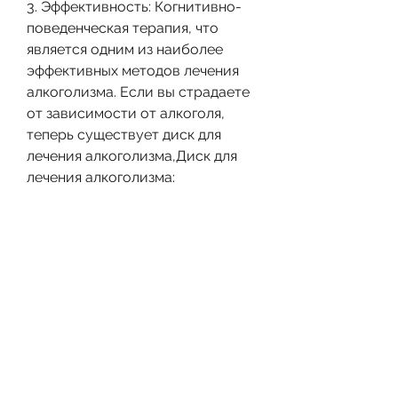
3. Эффективность: Когнитивно-
поведенческая терапия, что 
является одним из наиболее 
эффективных методов лечения 
алкоголизма. Если вы страдаете 
от зависимости от алкоголя, 
теперь существует диск для 
лечения алкоголизма,Диск для 
лечения алкоголизма: 
эффективный способ борьбы с 
зависимостью
Алкоголизм является одной из 
наиболее распространенных 
зависимостей в мире. Это 
болезнь, который помогает 
пациентам изменить свое 
мышление и поведение в 
отношении алкоголя. 