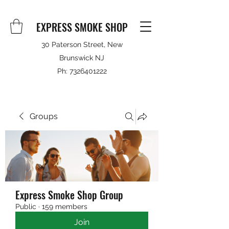
EXPRESS SMOKE SHOP
30 Paterson Street, New
Brunswick NJ
Ph:
7326401222
Groups
Express Smoke Shop Group
Public
·
159 members
Join