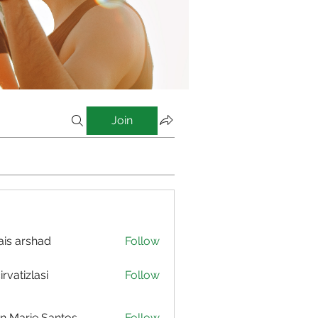
Join
is arshad
Follow
irvatizlasi
Follow
izlasi
n Marie Santos
Follow