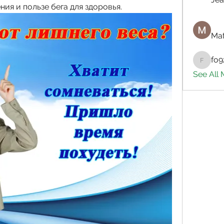
ния и пользе бега для здоровья.
Mat
fo9
fo9zl20
See All