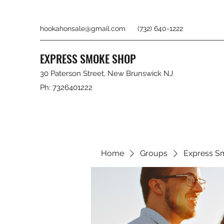
hookahonsale@gmail.com
(732) 640-1222
EXPRESS SMOKE SHOP
30 Paterson Street, New Brunswick NJ
Ph: 7326401222
Home
Groups
Express S