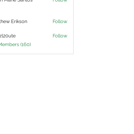
hew Erikson
Follow
zl20ute
Follow
ute
 Members (160)