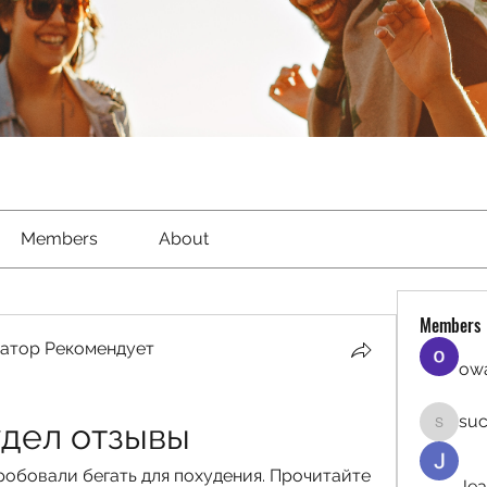
Members
About
Members
атор Рекомендует
owa
suc
удел отзывы
sucirvat
обовали бегать для похудения. Прочитайте 
Jea