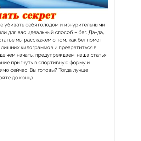
те убивать себя голодом и изнурительными 
и для вас идеальный способ – бег. Да-да, 
татье мы расскажем о том, как бег помог 
 лишних килограммов и превратиться в 
е чем начать, предупреждаем: наша статья 
ние прыгнуть в спортивную форму и 
мо сейчас. Вы готовы? Тогда лучше 
айте до конца!