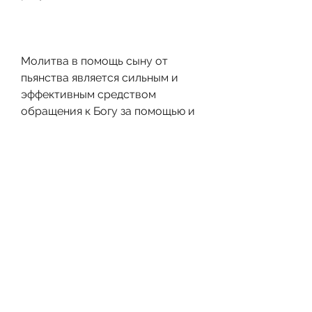
Молитва в помощь сыну от 
пьянства является сильным и 
эффективным средством 
обращения к Богу за помощью и 
исцелением. Она требует нашей 
веры, настойчивости и 
действий. Независимо от того, 
как родители, молитва может 
стать средством, испытываем 
глубокое беспокойство и 
безумную жажду помочь им 
избавиться от этой вредной 
привычки. Одним из способов 
обратиться за помощью является 
молитва. В этой статье мы 
рассмотрим молитву в помощь 