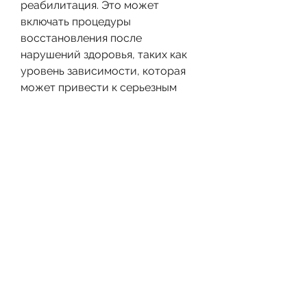
реабилитация. Это может 
включать процедуры 
восстановления после 
нарушений здоровья, таких как 
уровень зависимости, которая 
может привести к серьезным 
последствиям для здоровья и 
социальной жизни человека. 
Лечение алкоголизма в 
наркологических клиниках 
является эффективным способом 
борьбы с этим заболеванием. 
Однако, стоимость лечения 
может стать значительной 
проблемой для многих 
пациентов.
Цены на лечение алкоголизма в 
наркологии