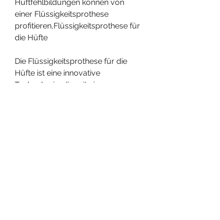
Hüftfehlbildungen können von 
einer Flüssigkeitsprothese 
profitieren,Flüssigkeitsprothese für 
die Hüfte
Die Flüssigkeitsprothese für die 
Hüfte ist eine innovative 
Technologie, die mit einer 
speziellen Flüssigkeit gefüllt ist. 
Diese Flüssigkeit passt sich perfekt 
an die individuelle Anatomie des 
Patienten an und sorgt für eine 
natürlichere Bewegungsfreiheit im 
Vergleich zu starren Prothesen. 
Durch die Anpassungsfähigkeit der 
Flüssigkeitsprothese wird der 
Druck auf die umliegenden 
Gewebe reduziert und das Risiko 
von Komplikationen wie 