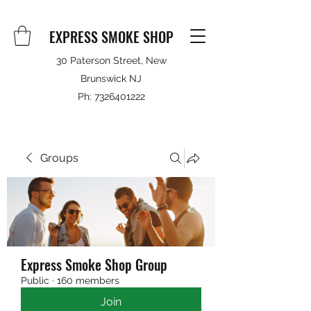
EXPRESS SMOKE SHOP
30 Paterson Street, New
Brunswick NJ
Ph:
7326401222
Groups
Express Smoke Shop Group
Public
·
160 members
Join