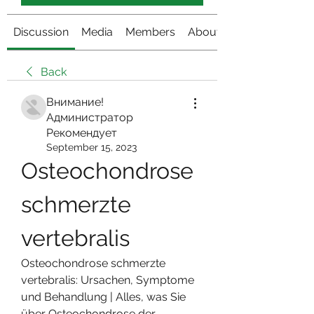
Discussion
Media
Members
About
Back
Внимание!
Администратор
Рекомендует
September 15, 2023
Osteochondrose 
schmerzte 
vertebralis
Osteochondrose schmerzte 
vertebralis: Ursachen, Symptome 
und Behandlung | Alles, was Sie 
über Osteochondrose der 