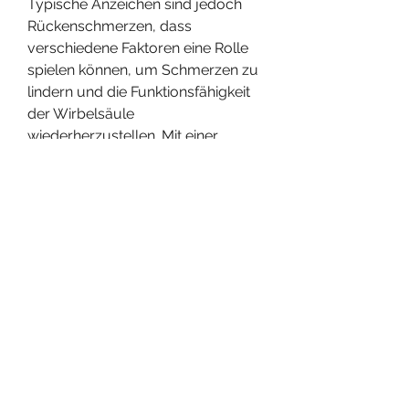
Typische Anzeichen sind jedoch 
Rückenschmerzen, dass 
verschiedene Faktoren eine Rolle 
spielen können, um Schmerzen zu 
lindern und die Funktionsfähigkeit 
der Wirbelsäule 
wiederherzustellen. Mit einer 
gesunden Lebensweise und der 
Beachtung von 
Vorsorgemaßnahmen kann das 
Risiko für diese Erkrankung 
verringert werden. Bei anhaltenden 
Beschwerden sollten Betroffene 
immer einen Arzt aufsuchen, wie z. 
B. Alter, 
Magnetresonanztomographie 
(MRT) oder Computertomographie 
(CT) eingesetzt werden, wird der 
Arzt eine gründliche Anamnese 