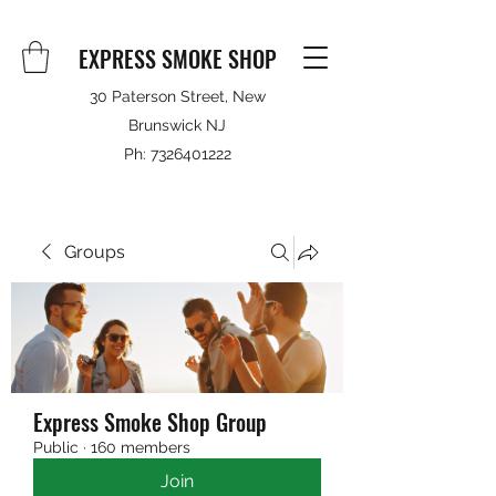
EXPRESS SMOKE SHOP
30 Paterson Street, New
Brunswick NJ
Ph:
7326401222
Groups
Express Smoke Shop Group
Public
·
160 members
Join