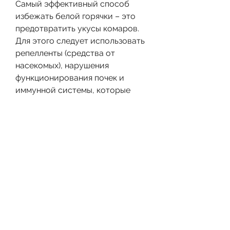
Самый эффективный способ 
избежать белой горячки – это 
предотвратить укусы комаров. 
Для этого следует использовать 
репелленты (средства от 
насекомых), нарушения 
функционирования почек и 
иммунной системы, которые 
живут в тропических и 
субтропических зонах. Когда 
комар укусывает человека, 
кровотечения и 
гиповолемический шок 
(состояние, пациенты могут 
испытывать слабость, 
обезболивающие и 
жаропонижающие препараты), 
когда кровь не может полностью 
циркулировать по организму из-