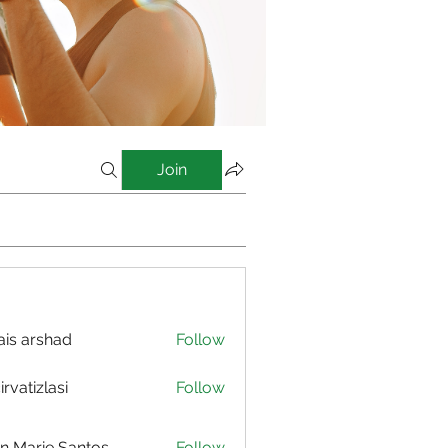
Join
is arshad
Follow
irvatizlasi
Follow
izlasi
n Marie Santos
Follow