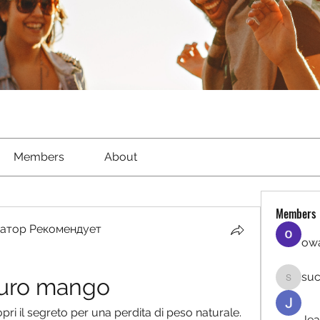
Members
About
Members
атор Рекомендует
owa
suc
puro mango
sucirvat
i il segreto per una perdita di peso naturale. 
Jea