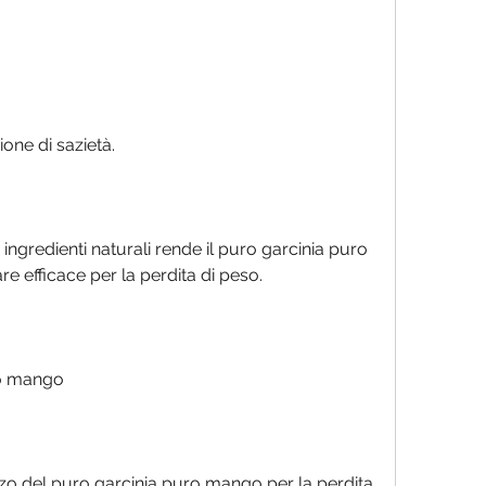
one di sazietà.
ngredienti naturali rende il puro garcinia puro 
e efficace per la perdita di peso.
ro mango
izzo del puro garcinia puro mango per la perdita 