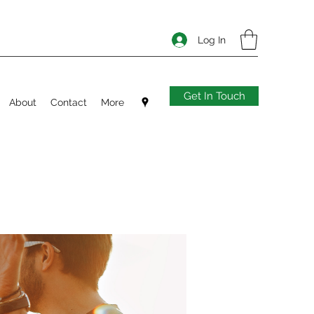
Log In
Get In Touch
About
Contact
More