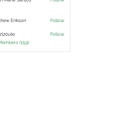
hew Erikson
Follow
zl20ute
Follow
ute
 Members (159)