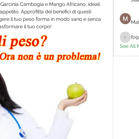
i Garcinia Cambogia e Mango Africano, ideali 
'appetito. Approfitta dei benefici di questi 
ngere il tuo peso forma in modo sano e senza 
Mat
trasformare il tuo corpo!
fo9
fo9zl20
See All