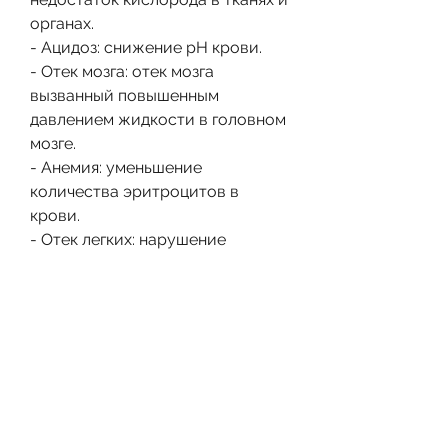
органах.
- Ацидоз: снижение рН крови.
- Отек мозга: отек мозга 
вызванный повышенным 
давлением жидкости в головном 
мозге.
- Анемия: уменьшение 
количества эритроцитов в 
крови.
- Отек легких: нарушение 
выведения жидкости из легких.
- Артериальная гипертензия: 
повышенное давление в 
артериях.
- Гемолитическая анемия: 
разрушение красных кровяных 
клеток.