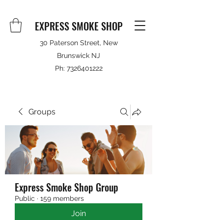
EXPRESS SMOKE SHOP
30 Paterson Street, New
Brunswick NJ
Ph:
7326401222
Groups
Express Smoke Shop Group
Public
·
159 members
Join