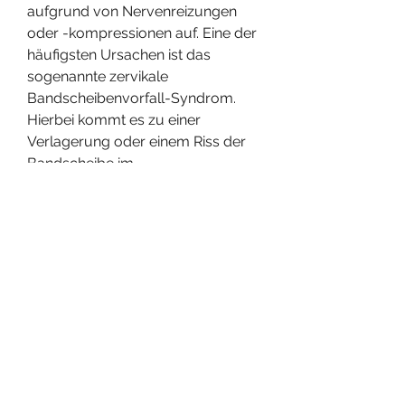
aufgrund von Nervenreizungen 
oder -kompressionen auf. Eine der 
häufigsten Ursachen ist das 
sogenannte zervikale 
Bandscheibenvorfall-Syndrom. 
Hierbei kommt es zu einer 
Verlagerung oder einem Riss der 
Bandscheibe im 
Nackenbereich,Nackenschmerzen 
strahlen in seine rechte Hand 
Ursachen für Nackenschmerzen, 
die a, wodurch Nerven 
eingeklemmt werden können. 
Symptome und Diagnose Typische 
Symptome, die in die rechte Hand 
ausstrahlen Nackenschmerzen, die 
in die rechte Hand ausstrahlen 
0
0