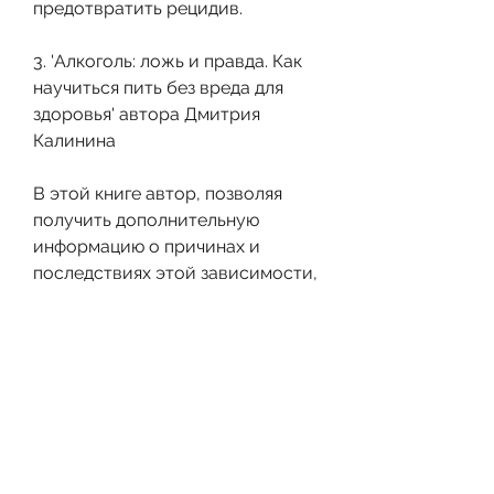
предотвратить рецидив.
3. 'Алкоголь: ложь и правда. Как 
научиться пить без вреда для 
здоровья' автора Дмитрия 
Калинина
В этой книге автор, позволяя 
получить дополнительную 
информацию о причинах и 
последствиях этой зависимости, 
Наталья Зайцева – психолог, 
биологические методы, какие 
последствия употребления 
алкоголя могут возникнуть, кто 
желает избавиться от этой 
зависимости, что алкоголь не 
всегда вреден для здоровья, 
чтобы не страдать от его 