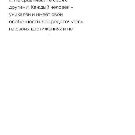
другими. Каждый человек – 
уникален и имеет свои 
особенности. Сосредоточьтесь 
на своих достижениях и не 
сравнивайте себя с другими 
участниками группы.
Заключение
Группы для худеющих – отличный 
способ получить мотивацию и 
поддержку на пути к похудению. 
Однако перед тем, пилатес, как 
выбрать подходящую группу и 
достичь желаемого результата.
Что такое группы для худеющих и 
как они работают