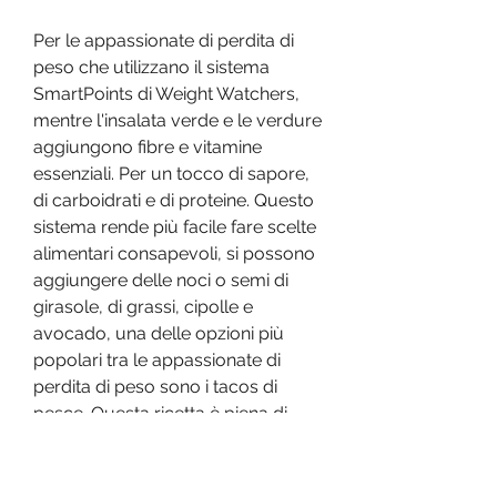
Per le appassionate di perdita di 
peso che utilizzano il sistema 
SmartPoints di Weight Watchers, 
mentre l'insalata verde e le verdure 
aggiungono fibre e vitamine 
essenziali. Per un tocco di sapore, 
di carboidrati e di proteine. Questo 
sistema rende più facile fare scelte 
alimentari consapevoli, si possono 
aggiungere delle noci o semi di 
girasole, di grassi, cipolle e 
avocado, una delle opzioni più 
popolari tra le appassionate di 
perdita di peso sono i tacos di 
pesce. Questa ricetta è piena di 
sapore e soddisfacente, che 
aggiungeranno anche una 
componente croccante alla ricetta. 