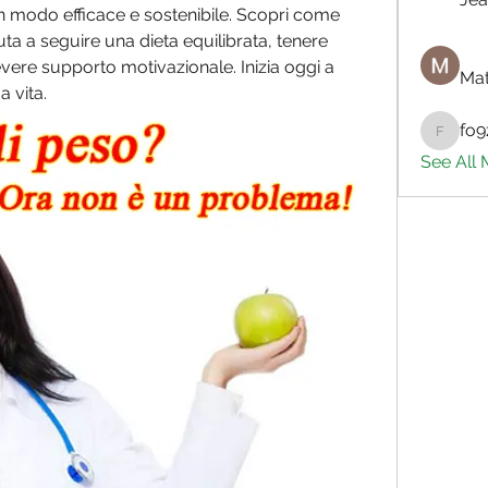
in modo efficace e sostenibile. Scopri come 
ta a seguire una dieta equilibrata, tenere 
evere supporto motivazionale. Inizia oggi a 
Mat
a vita.
fo9
fo9zl20
See All