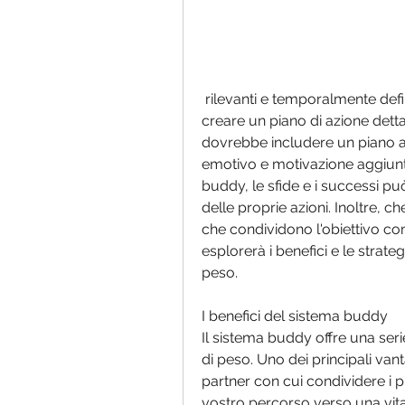
 rilevanti e temporalmente definiti (obiettivi SMART). Ad esempio, è essenziale 
creare un piano di azione dett
dovrebbe includere un piano a
emotivo e motivazione aggiuntiv
buddy, le sfide e i successi pu
delle proprie azioni. Inoltre, 
che condividono l'obiettivo co
esplorerà i benefici e le strate
peso.
I benefici del sistema buddy
Il sistema buddy offre una serie
di peso. Uno dei principali vant
partner con cui condividere i p
vostro percorso verso una vita 