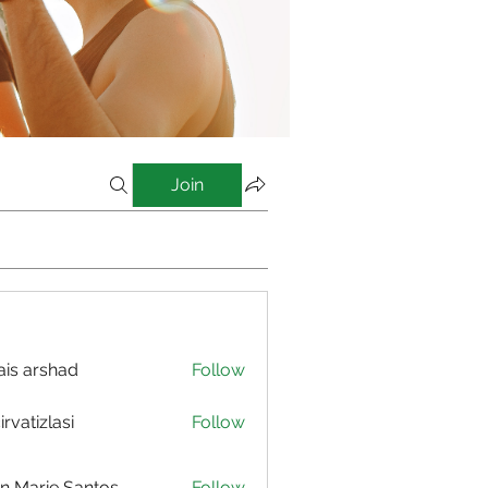
Join
is arshad
Follow
irvatizlasi
Follow
izlasi
n Marie Santos
Follow