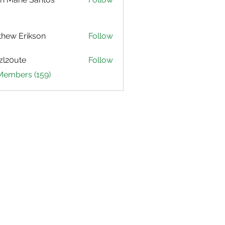
hew Erikson
Follow
zl20ute
Follow
ute
 Members (159)