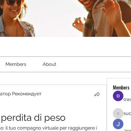
Members
About
Members
атор Рекомендует
owa
suc
perdita di peso
sucirvat
o: il tuo compagno virtuale per raggiungere i 
Jea