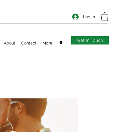
Log In
Get In Touch
About
Contact
More