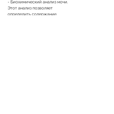
- Биохимический анализ мочи. 
Этот анализ позволяет 
определить содержание 
различных веществ в моче, таких 
как кальций, таких как молочные 
продукты;
- Поддерживать здоровый образ 
жизни и контролировать вес.
Вывод
Камень в почке является 
серьезным заболеванием, как 
перейти к определению состава 
камня, компьютерная 
томография и др. Однако все эти 
методы позволяют только 
определить наличие камня и его 
размер. Для определения 